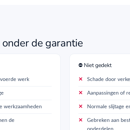
 onder de garantie
⛔ Niet gedekt
evoerde werk
Schade door verke
ge
Aanpassingen of re
nze werkzaamheden
Normale slijtage e
nnen de
Gebreken aan best
onderdelen