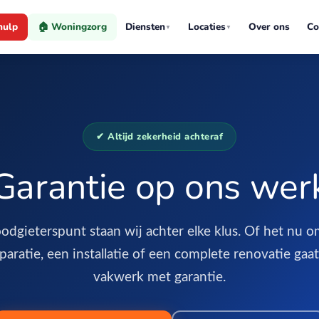
hulp
🏠 Woningzorg
Diensten
Locaties
Over ons
Co
▼
▼
✔ Altijd zekerheid achteraf
Garantie op ons wer
oodgieterspunt staan wij achter elke klus. Of het nu 
aratie, een installatie of een complete renovatie gaat:
vakwerk met garantie.