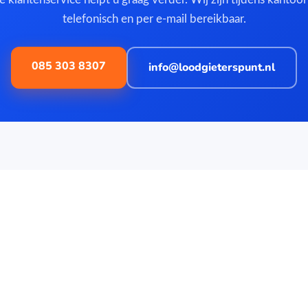
telefonisch en per e-mail bereikbaar.
085 303 8307
info@loodgieterspunt.nl