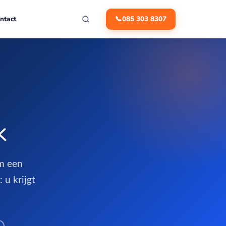
ntact
📞
085 303 8307
k
om een
 u krijgt