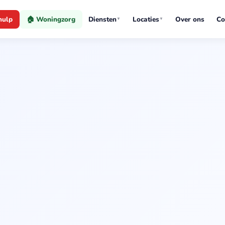
hulp
🏠 Woningzorg
Diensten
Locaties
Over ons
Co
▼
▼