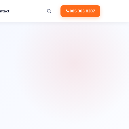
+
ntact
📞
085 303 8307