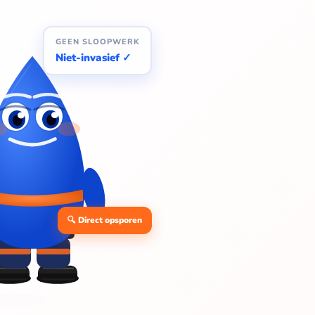
GEEN SLOOPWERK
Niet-invasief ✓
🔍 Direct opsporen