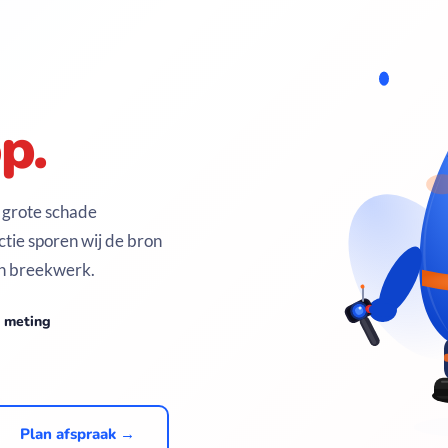
p.
 grote schade
tie sporen wij de bron
en breekwerk.
e meting
Plan afspraak →