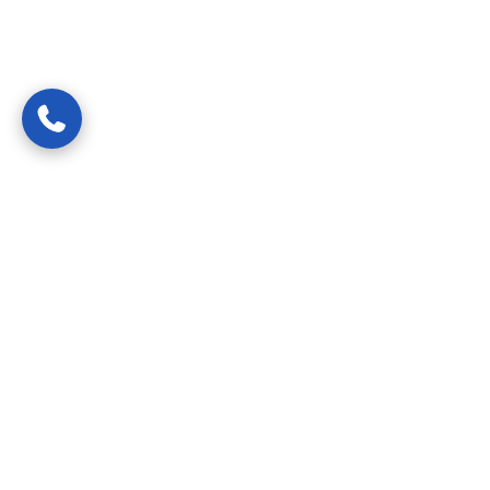
Van spoedreparaties tot preventief onderhoud —
gecertificeerde vakmensen die uw probleem snel, netjes en
transparant oplossen.
24/7 bereikbaar
Diensten