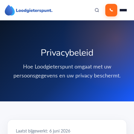
Ga
📞
naar
de
inhoud
Privacybeleid
Hoe Loodgieterspunt omgaat met uw
persoonsgegevens en uw privacy beschermt.
Laatst bijgewerkt: 6 juni 2026