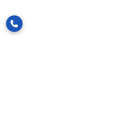
Van spoedreparaties tot preventief onderhoud —
gecertificeerde vakmensen die uw probleem snel, netjes en
transparant oplossen.
24/7 bereikbaar
Diensten
Spoedhulp