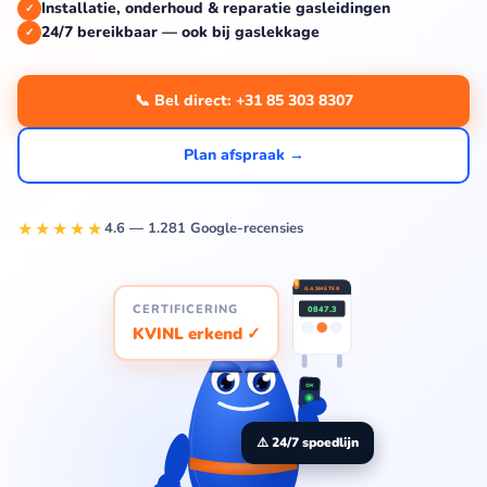
Installatie, onderhoud & reparatie gasleidingen
✓
24/7 bereikbaar — ook bij gaslekkage
✓
📞 Bel direct: +31 85 303 8307
Plan afspraak →
★★★★★
4.6 — 1.281 Google-recensies
GASMETER
⚠
CERTIFICERING
0847.3
KVINL erkend ✓
OK
⚠️ 24/7 spoedlijn