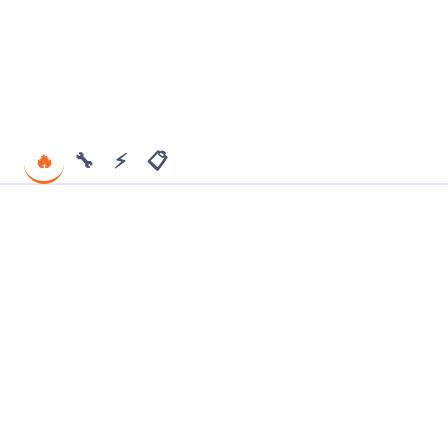
🔥
🔧
⚡
📋