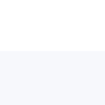
✓
✓
✓
✓