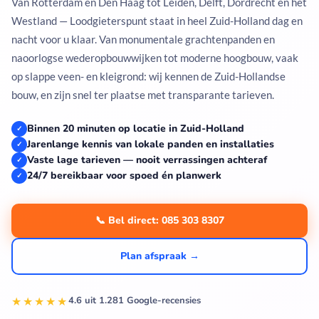
Van Rotterdam en Den Haag tot Leiden, Delft, Dordrecht en het
Westland — Loodgieterspunt staat in heel Zuid-Holland dag en
nacht voor u klaar. Van monumentale grachtenpanden en
naoorlogse wederopbouwwijken tot moderne hoogbouw, vaak
op slappe veen- en kleigrond: wij kennen de Zuid-Hollandse
bouw, en zijn snel ter plaatse met transparante tarieven.
Binnen 20 minuten op locatie in Zuid-Holland
✓
Jarenlange kennis van lokale panden en installaties
✓
Vaste lage tarieven — nooit verrassingen achteraf
✓
24/7 bereikbaar voor spoed én planwerk
✓
📞 Bel direct: 085 303 8307
Plan afspraak →
★★★★★
4.6 uit 1.281 Google-recensies