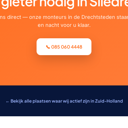
ieter nodig in Slied
ons direct — onze monteurs in de Drechtsteden staa
en nacht voor u klaar.
📞 085 060 4448
← Bekijk alle plaatsen waar wij actief zijn in Zuid-Holland