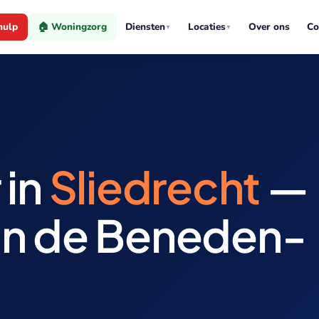
hulp
🏠 Woningzorg
Diensten
Locaties
Over ons
Co
▼
▼
 in
Sliedrecht
—
an de Beneden-