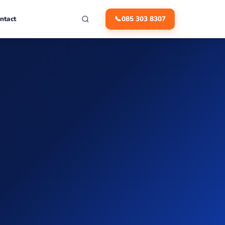
ntact
📞
085 303 8307