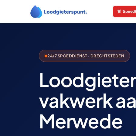
Ga
🚨 Spoed
naar
de
inhoud
24/7 SPOEDDIENST · DRECHTSTEDEN
Loodgieter
vakwerk a
Merwede