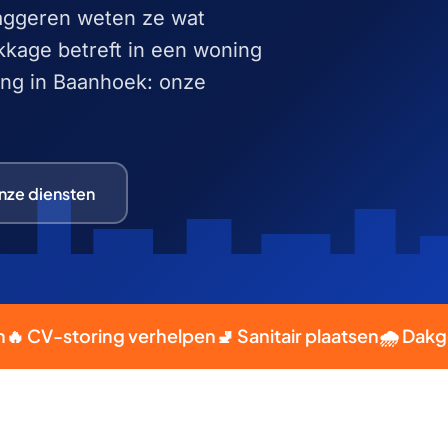
baggeren weten ze wat
ekkage betreft in een woning
ping in Baanhoek: onze
nze diensten
-storing verhelpen
🚽 Sanitair plaatsen
🌧️ Dakgoot re