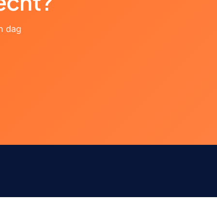
recht?
n dag