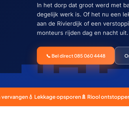
In het dorp dat groot werd met 
degelijk werk is. Of het nu een l
aan de Rivierdijk of een verstop
monteurs rijden dag en nacht uit.
📞 Bel direct 085 060 4448
O
angen
💧 Lekkage opsporen
🚿 Riool ontstoppen
🔥 CV