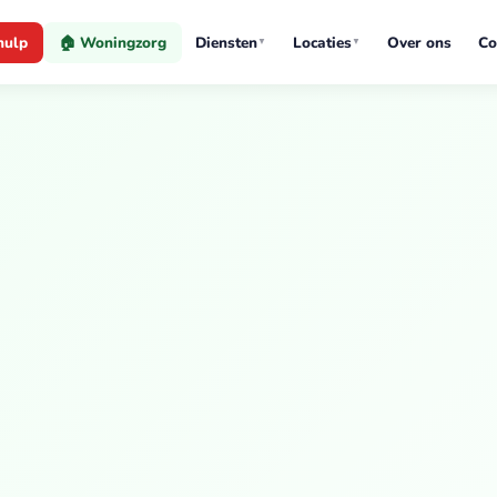
hulp
🏠 Woningzorg
Diensten
Locaties
Over ons
Co
▼
▼