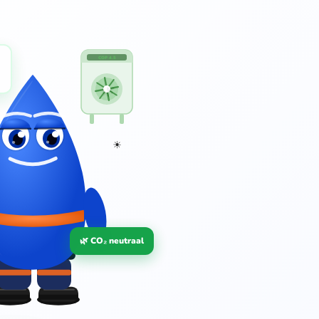
COP 4.5
🌿
☀
🌿 CO₂ neutraal