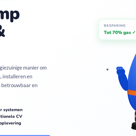
mp
&
BESPARING
🌿
Tot 70% gas ✓
giezuinige manier om
☀
 installeren en
 betrouwbaar en
er systemen
itionele CV
 oplevering