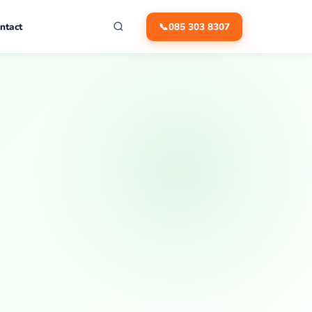
ntact
📞
085 303 8307