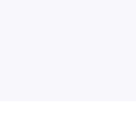
✓
✓
✓
✓