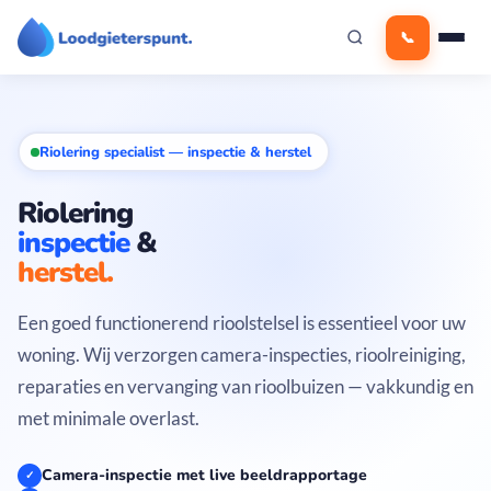
Ga
📞
naar
de
inhoud
Riolering specialist — inspectie & herstel
Riolering
inspectie
&
herstel.
Een goed functionerend rioolstelsel is essentieel voor uw
woning. Wij verzorgen camera-inspecties, rioolreiniging,
reparaties en vervanging van rioolbuizen — vakkundig en
met minimale overlast.
Camera-inspectie met live beeldrapportage
✓