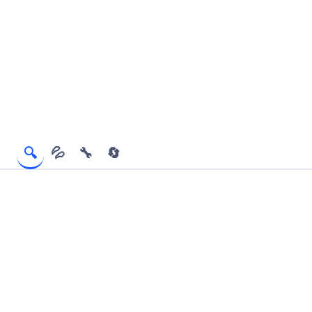
🔍
💦
🔧
🔄