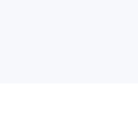
+
+
+
+