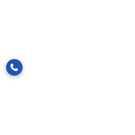
Van spoedreparaties tot preventief onderhoud —
gecertificeerde vakmensen die uw probleem snel, netjes en
transparant oplossen.