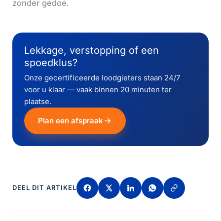
zonder gedoe.
Lekkage, verstopping of een
spoedklus?
Onze gecertificeerde loodgieters staan 24/7
voor u klaar — vaak binnen 20 minuten ter
plaatse.
Plan een afspraak
DEEL DIT ARTIKEL