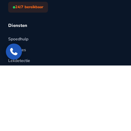
24/7 bereikbaar
Diensten
Spoedhulp
Lekkages
Lekdetectie
CV-ketel
Warmtepompen
Ontstoppingen
Sanitair
Riolering