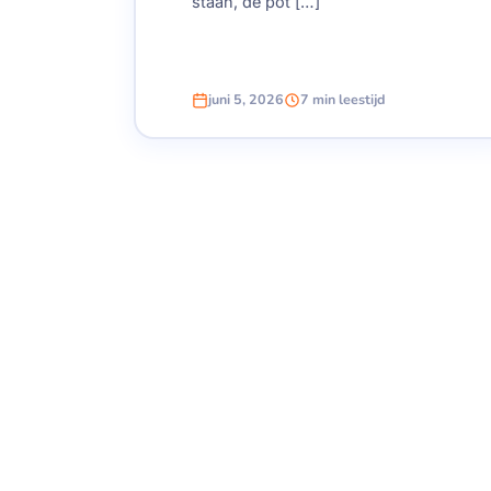
staan, de pot […]
juni 5, 2026
7 min leestijd