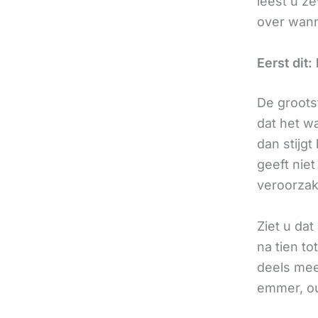
leest u z
over wann
Eerst dit:
De grootst
dat het w
dan stijgt
geeft nie
veroorzak
Ziet u dat
na tien to
deels mee
emmer, o