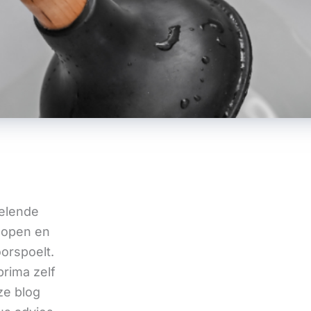
velende
 lopen en
oorspoelt.
prima zelf
ze blog