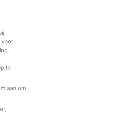
ij
 voor
ing.
op te
aam aan om
er,