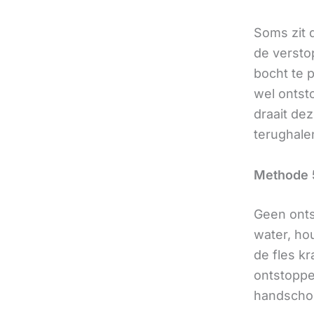
Soms zit d
de versto
bocht te 
wel ontsto
draait de
terughale
Methode 
Geen onts
water, ho
de fles k
ontstoppe
handscho