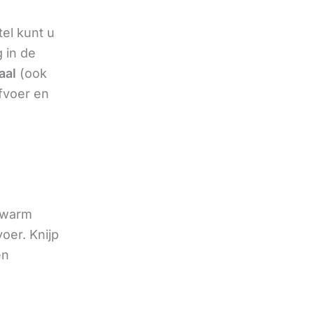
tel kunt u
 in de
aal
(ook
afvoer en
t warm
oer. Knijp
en