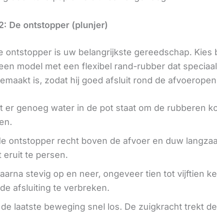
: De ontstopper (plunjer)
 ontstopper is uw belangrijkste gereedschap. Kies b
een model met een flexibel rand-rubber dat speciaal
gemaakt is, zodat hij goed afsluit rond de afvoeropen
t er genoeg water in de pot staat om de rubberen k
en.
de ontstopper recht boven de afvoer en duw langz
 eruit te persen.
arna stevig op en neer, ongeveer tien tot vijftien ke
de afsluiting te verbreken.
j de laatste beweging snel los. De zuigkracht trekt de