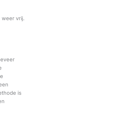
weer vrij.
geveer
e
de
 een
ethode is
en