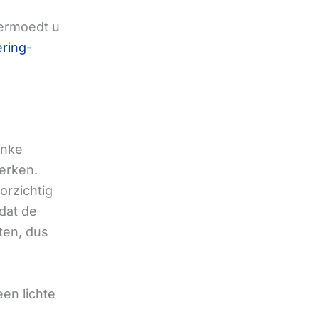
 Vermoedt u
ering-
inke
werken.
orzichtig
dat de
ten, dus
een lichte