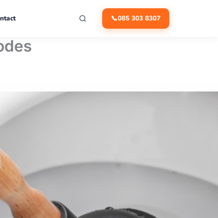
ntact
📞
085 303 8307
hodes