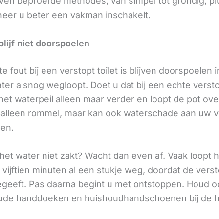
even beproefde methodes, van simpel tot grondig, pl
eer u beter een vakman inschakelt.
 blijf niet doorspoelen
e fout bij een verstopt toilet is blijven doorspoelen 
ater alsnog wegloopt. Doet u dat bij een echte verst
 het waterpeil alleen maar verder en loopt de pot ove
t alleen rommel, maar kan ook waterschade aan uw v
en.
 het water niet zakt? Wacht dan even af. Vaak loopt 
t vijftien minuten al een stukje weg, doordat de vers
geeft. Pas daarna begint u met ontstoppen. Houd o
ude handdoeken en huishoudhandschoenen bij de h