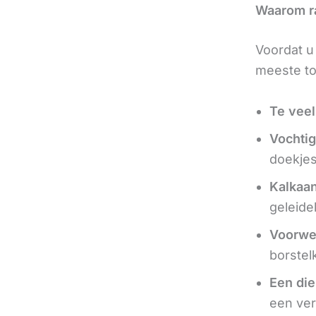
Waarom ra
Voordat u
meeste to
Te veel
Vochtig
doekjes
Kalkaa
geleide
Voorwe
borstel
Een die
een ver