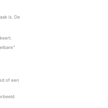
aak is. De
keert.
elbare”
g
oed of een
oorbeeld