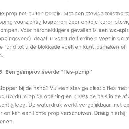
e prop net buiten bereik. Met een stevige toiletbors
pping voorzichtig losporren door enkele keren stevig
pompen. Voor hardnekkigere gevallen is een
wc-spir
ppingsveer) ideaal: u voert de flexibele veer in de 
ze rond tot u de blokkade voelt en kunt losmaken of
n.
5: Een geïmproviseerde “fles-pomp”
topper bij de hand? Vul een stevige plastic fles me
ud uw duim op de opening en plaats de hals in de afv
rachtig leeg. De waterdruk werkt vergelijkbaar met e
r en kan een lichte prop verschuiven. Draag hierbij
enen.