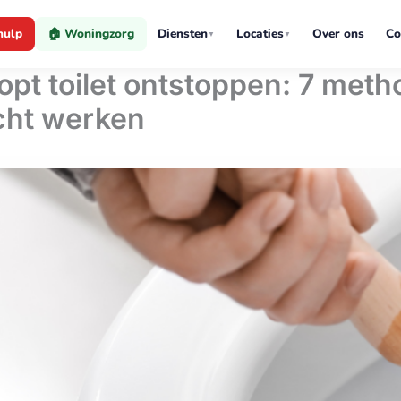
hulp
🏠 Woningzorg
Diensten
Locaties
Over ons
Co
▼
▼
opt toilet ontstoppen: 7 met
cht werken