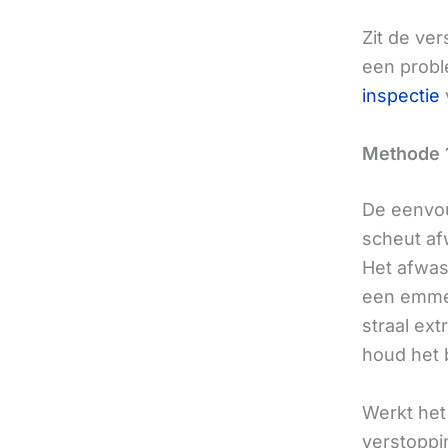
Zit de ver
een probl
inspectie
Methode 1
De eenvou
scheut af
Het afwas
een emmer
straal ex
houd het b
Werkt het
verstoppin