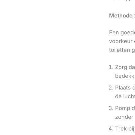
Methode 2
Een goede
voorkeur 
toiletten 
Zorg da
bedekk
Plaats 
de lucht
Pomp da
zonder 
Trek bi