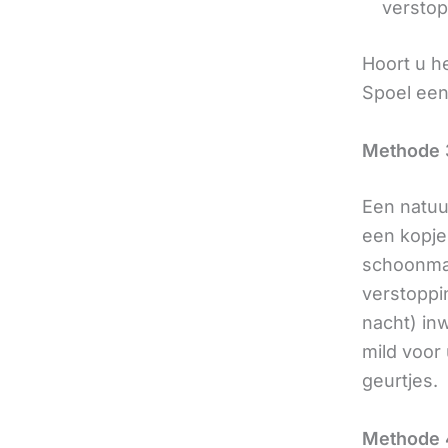
verstop
Hoort u h
Spoel een
Methode 
Een natuu
een kopje
schoonmaa
verstoppin
nacht) in
mild voor
geurtjes.
Methode 4