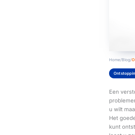
Home
/
Blog
/
O
Ontstoppi
Een verst
problemen 
u wilt ma
Het goede 
kunt ontst