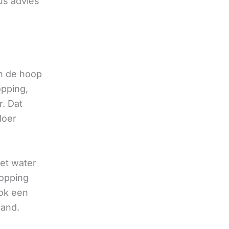
us advies
in de hoop
opping,
r. Dat
loer
het water
topping
ok een
and.