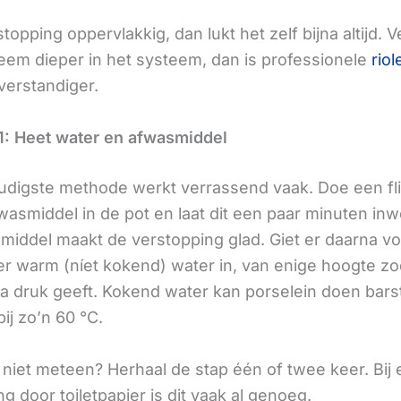
stopping oppervlakkig, dan lukt het zelf bijna altijd.
eem dieper in het systeem, dan is professionele
riol
verstandiger.
: Heet water en afwasmiddel
digste methode werkt verrassend vaak. Doe een fl
wasmiddel in de pot en laat dit een paar minuten in
middel maakt de verstopping glad. Giet er daarna vo
 warm (níet kokend) water in, van enige hoogte zo
tra druk geeft. Kokend water kan porselein doen bars
ij zo’n 60 °C.
 niet meteen? Herhaal de stap één of twee keer. Bij 
g door toiletpapier is dit vaak al genoeg.