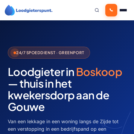
Ga
📞
naar
de
inhoud
24/7 SPOEDDIENST · GREENPORT
Loodgieter in
Boskoop
— thuis in het
kwekersdorp aan de
Gouwe
Van een lekkage in een woning langs de Zijde tot
een verstopping in een bedrijfspand op een