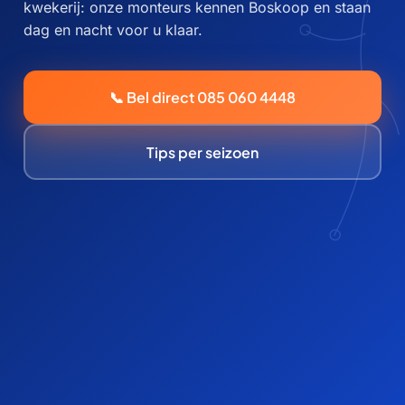
kwekerij: onze monteurs kennen Boskoop en staan
dag en nacht voor u klaar.
📞 Bel direct 085 060 4448
Tips per seizoen
±30 minuten
aanrijtijd bij spoed
24/7 bereikbaar
ook ‘s nachts en in het weekend