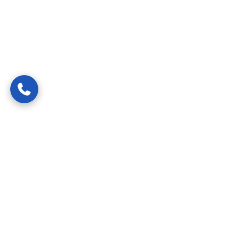
Van spoedreparaties tot preventief onderhoud —
gecertificeerde vakmensen die uw probleem snel, netjes en
transparant oplossen.
24/7 bereikbaar