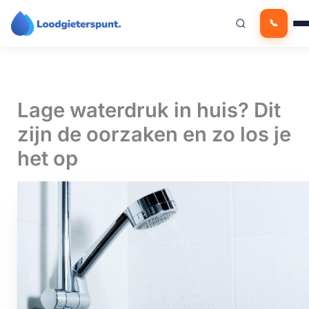
Ga
📞
naar
de
inhoud
Lage waterdruk in huis? Dit
zijn de oorzaken en zo los je
het op