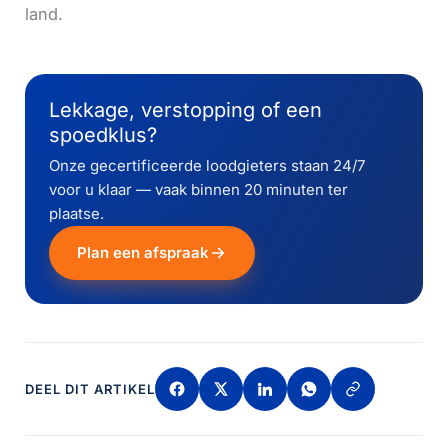
land.
Lekkage, verstopping of een
spoedklus?
Onze gecertificeerde loodgieters staan 24/7
voor u klaar — vaak binnen 20 minuten ter
plaatse.
Plan een afspraak
DEEL DIT ARTIKEL