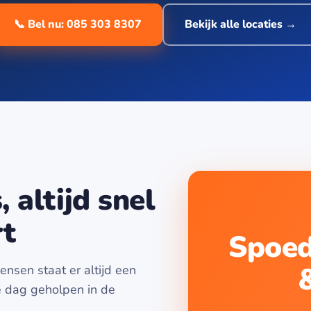
📞 Bel nu: 085 303 8307
Bekijk alle locaties →
 altijd snel
rt
Spoed
nsen staat er altijd een
e dag geholpen in de