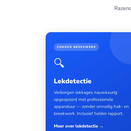
Razend
ZONDER BREEKWERK
🔍
Lekdetectie
Verborgen lekkages nauwkeurig
opgespoord met professionele
apparatuur — zonder onnodig hak- en
breekwerk. Inclusief helder rapport.
Meer over lekdetectie →