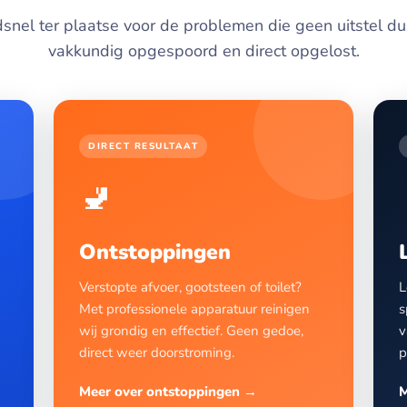
snel ter plaatse voor de problemen die geen uitstel d
vakkundig opgespoord en direct opgelost.
DIRECT RESULTAAT
🚽
Ontstoppingen
Verstopte afvoer, gootsteen of toilet?
L
Met professionele apparatuur reinigen
s
wij grondig en effectief. Geen gedoe,
v
direct weer doorstroming.
p
Meer over ontstoppingen →
M