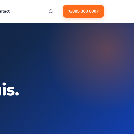
ntact
📞
085 303 8307
is.