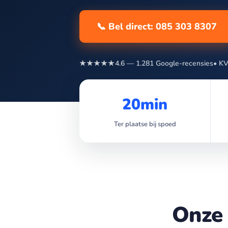
📞 Bel direct: 085 303 8307
★★★★★
4.6 — 1.281 Google-recensies
• KV
20min
Ter plaatse bij spoed
Onze 