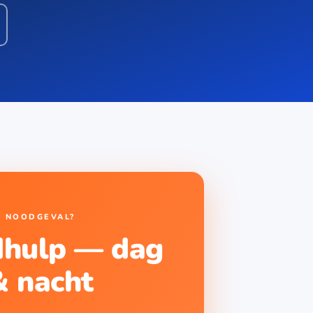
NOODGEVAL?
hulp — dag
& nacht