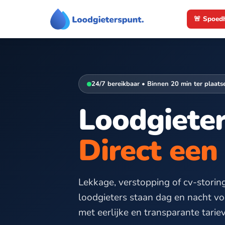
Ga
🚨 Spoed
naar
de
inhoud
24/7 bereikbaar • Binnen 20 min ter plaats
Loodgieter
Direct ee
Lekkage, verstopping of cv-storin
loodgieters staan dag en nacht vo
met eerlijke en transparante tarie