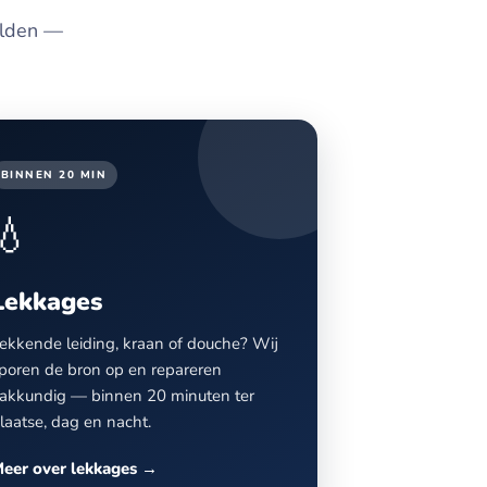
ulden —
BINNEN 20 MIN
💧
Lekkages
ekkende leiding, kraan of douche? Wij
poren de bron op en repareren
akkundig — binnen 20 minuten ter
laatse, dag en nacht.
eer over lekkages →