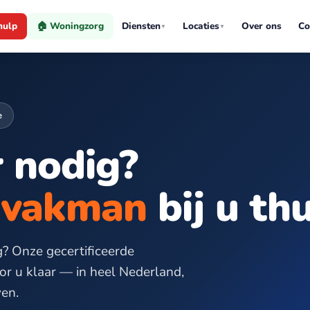
hulp
🏠 Woningzorg
Diensten
Locaties
Over ons
Co
▼
▼
e
 nodig?
n vakman
bij u thu
g? Onze gecertificeerde
or u klaar — in heel Nederland,
ven.