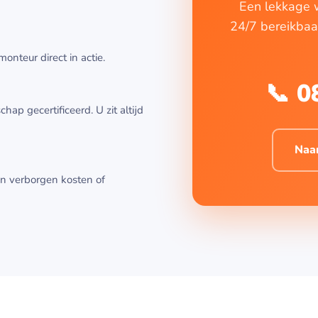
Een lekkage wa
24/7 bereikbaar
onteur direct in actie.
📞 0
ap gecertificeerd. U zit altijd
Naa
een verborgen kosten of