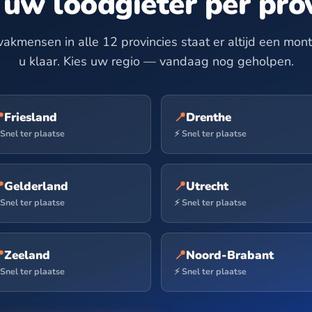
 uw loodgieter per prov
vakmensen in alle 12 provincies staat er altijd een monte
u klaar. Kies uw regio — vandaag nog geholpen.

Friesland
📍
Drenthe
 Snel ter plaatse
⚡ Snel ter plaatse

Gelderland
📍
Utrecht
 Snel ter plaatse
⚡ Snel ter plaatse

Zeeland
📍
Noord-Brabant
 Snel ter plaatse
⚡ Snel ter plaatse