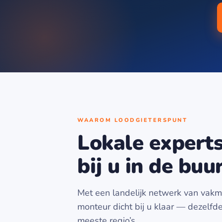
WAAROM LOODGIETERSPUNT
Lokale experts,
bij u in de buu
Met een landelijk netwerk van vakme
monteur dicht bij u klaar — dezelfd
meeste regio’s.