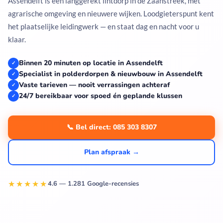
Assendelft is een langgerekt lintdorp in de Zaanstreek, met
agrarische omgeving en nieuwere wijken. Loodgieterspunt kent
het plaatselijke leidingwerk — en staat dag en nacht voor u
klaar.
Binnen 20 minuten op locatie in Assendelft
✓
Specialist in polderdorpen & nieuwbouw in Assendelft
✓
Vaste tarieven — nooit verrassingen achteraf
✓
24/7 bereikbaar voor spoed én geplande klussen
✓
📞 Bel direct: 085 303 8307
Plan afspraak →
★★★★★
4.6 — 1.281 Google-recensies