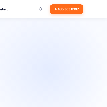
ntact
📞
085 303 8307