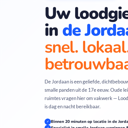
Uw loodgie
in
de Jorda
snel. lokaal
betrouwbaa
De Jordaan is een geliefde, dichtbebou
smalle panden uit de 17e eeuw. Oude le
ruimtes vragen hier om vakwerk — Loodg
is dag en nacht bereikbaar.
Binnen 20 minuten op locatie in de Jord
✓
Specialist in smalle Jordaan-woningen 
✓