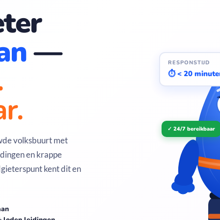
ter
an
—
RESPONSTIJD
.
⏱ < 20 minute
r.
✓ 24/7 bereikbaar
wde volksbuurt met
idingen en krappe
ieterspunt kent dit en
aan
& loden leidingen