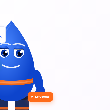
n
★ 4.6 Google