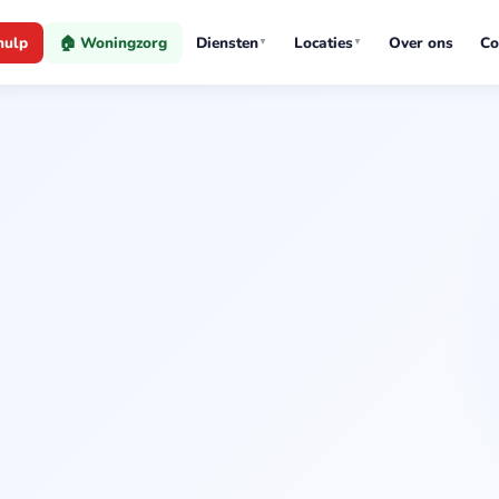
hulp
🏠 Woningzorg
Diensten
Locaties
Over ons
Co
▼
▼