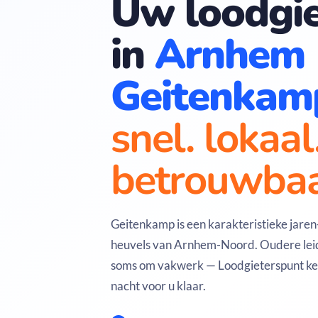
Uw loodgie
in
Arnhem
Geitenkam
snel. lokaal
betrouwbaa
Geitenkamp is een karakteristieke jaren
heuvels van Arnhem-Noord. Oudere leid
soms om vakwerk — Loodgieterspunt kent
nacht voor u klaar.