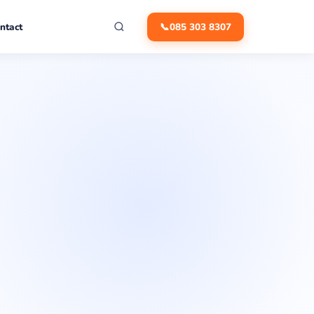
ntact
📞
085 303 8307