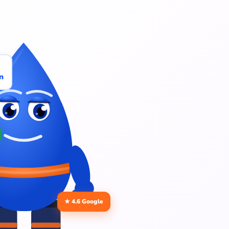
n
★ 4.6 Google