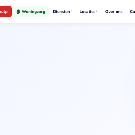
hulp
🏠 Woningzorg
Diensten
Locaties
Over ons
Co
▼
▼