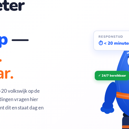
ter
p
—
RESPONSTIJD
⏱ < 20 minute
.
r.
✓ 24/7 bereikbaar
-20 volkswijk op de
ingen vragen hier
 dit en staat dag en