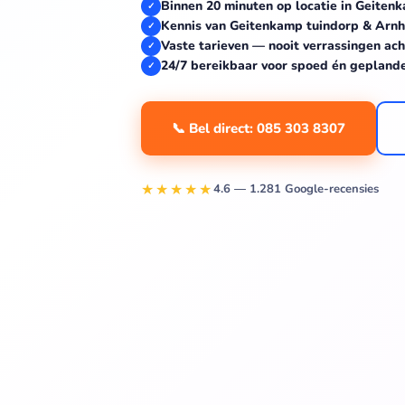
Binnen 20 minuten op locatie in Geiten
✓
Kennis van Geitenkamp tuindorp & Arn
✓
Vaste tarieven — nooit verrassingen ach
✓
24/7 bereikbaar voor spoed én gepland
✓
📞 Bel direct: 085 303 8307
★★★★★
4.6 — 1.281 Google-recensies