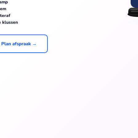
kamp
hem
teraf
e klussen
Plan afspraak →