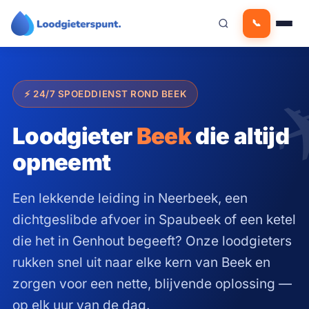
Ga
📞
naar
de
inhoud
⚡ 24/7 SPOEDDIENST ROND BEEK
Loodgieter
Beek
die altijd
opneemt
Een lekkende leiding in Neerbeek, een
dichtgeslibde afvoer in Spaubeek of een ketel
die het in Genhout begeeft? Onze loodgieters
rukken snel uit naar elke kern van Beek en
zorgen voor een nette, blijvende oplossing —
op elk uur van de dag.