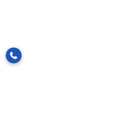
Van spoedreparaties tot preventief onderhoud —
gecertificeerde vakmensen die uw probleem snel, netjes en
transparant oplossen.