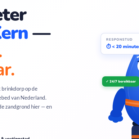
ter
Kern
—
RESPONSTIJD
.
⏱ < 20 minute
r.
✓ 24/7 bereikbaar
k brinkdorp op de
nebed van Nederland.
de zandgrond hier — en
 & vestingstad