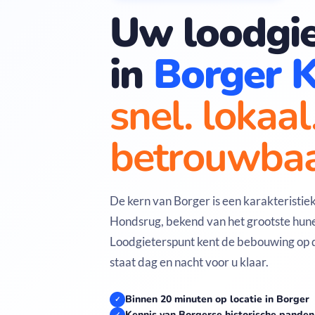
Uw loodgie
in
Borger 
snel. lokaal
betrouwbaa
De kern van Borger is een karakteristie
Hondsrug, bekend van het grootste hu
Loodgieterspunt kent de bebouwing op 
staat dag en nacht voor u klaar.
Binnen 20 minuten op locatie in Borger
✓
Kennis van Borgerse historische panden
✓