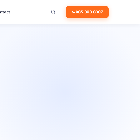
ntact
📞
085 303 8307