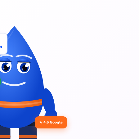
n
★ 4.6 Google