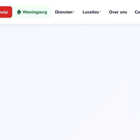
hulp
🏠 Woningzorg
Diensten
Locaties
Over ons
Co
▼
▼