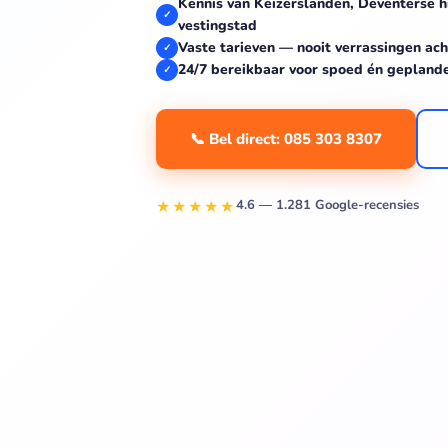
Kennis van Keizerslanden, Deventerse h
✓
vestingstad
Vaste tarieven — nooit verrassingen ach
✓
24/7 bereikbaar voor spoed én gepland
✓
📞 Bel direct: 085 303 8307
★★★★★
4.6 — 1.281 Google-recensies