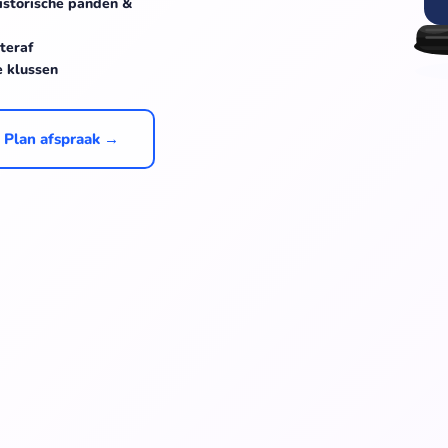
istorische panden &
teraf
e klussen
Plan afspraak →