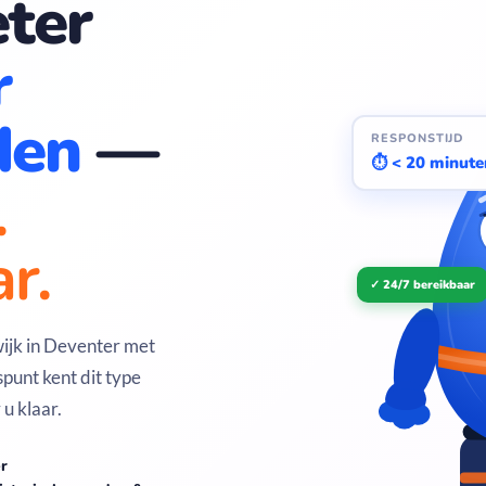
ter
r
den
—
RESPONSTIJD
⏱ < 20 minute
.
r.
✓ 24/7 bereikbaar
wijk in Deventer met
punt kent dit type
u klaar.
er