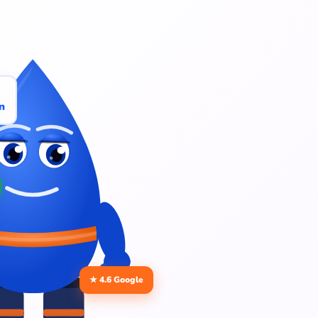
n
★ 4.6 Google