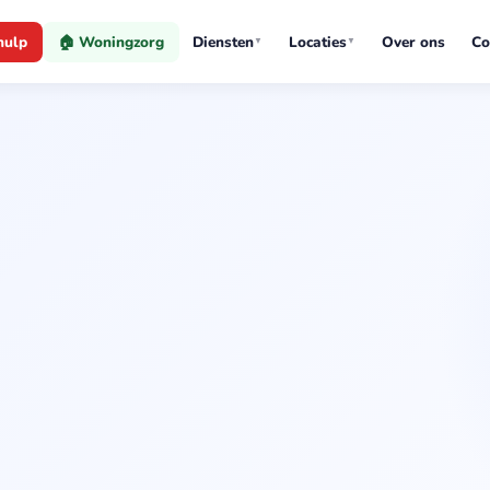
hulp
🏠 Woningzorg
Diensten
Locaties
Over ons
Co
▼
▼