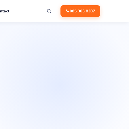
ntact
📞
085 303 8307