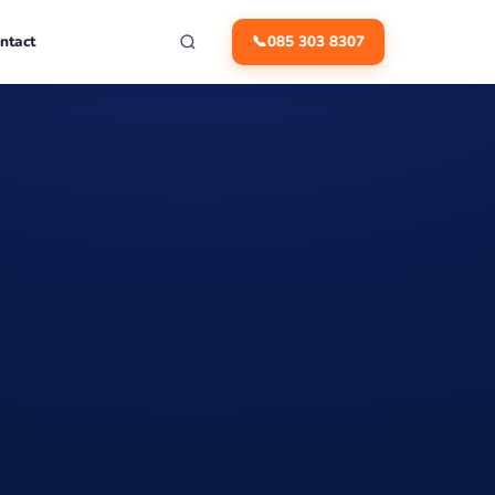
ntact
📞
085 303 8307
Het Aamsche Veld
steraam
De Pas