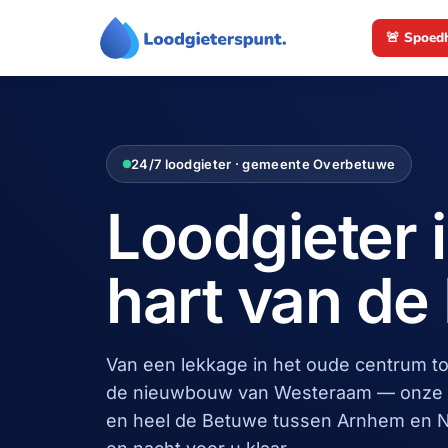
Ga
🚨 Spoed
naar
de
inhoud
24/7 loodgieter · gemeente Overbetuwe
Loodgieter 
hart van de
Van een lekkage in het oude centrum to
de nieuwbouw van Westeraam — onze 
en heel de Betuwe tussen Arnhem en N