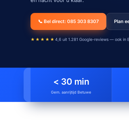
en nacht voor u klaar.
📞 Bel direct: 085 303 8307
Plan e
★★★★★
4,6 uit 1.281 Google-reviews — ook in 
< 30 min
Gem. aanrijtijd Betuwe