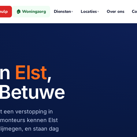
hulp
🏠 Woningzorg
Diensten
Locaties
Over ons
Co
▼
▼
in
Elst
,
 Betuwe
t een verstopping in
We
monteurs kennen Elst
ijmegen, en staan dag