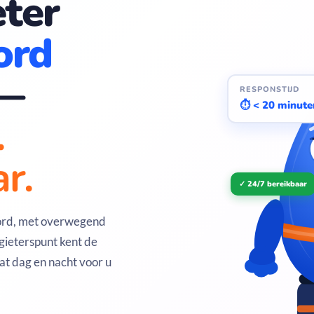
ter
ord
—
RESPONSTIJD
⏱ < 20 minute
.
r.
✓ 24/7 bereikbaar
oord, met overwegend
ieterspunt kent de
t dag en nacht voor u