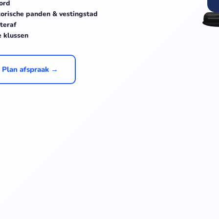
ord
torische panden & vestingstad
teraf
e klussen
Plan afspraak →