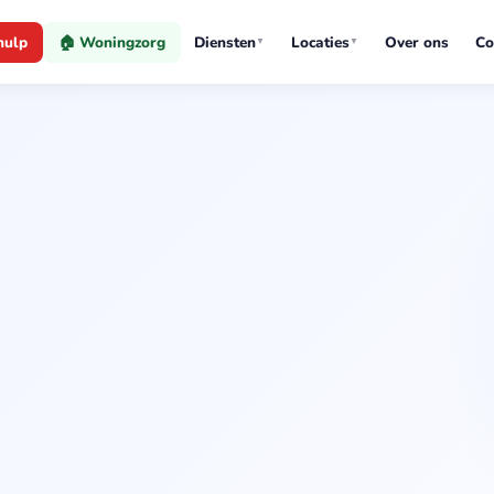
hulp
🏠 Woningzorg
Diensten
Locaties
Over ons
Co
▼
▼