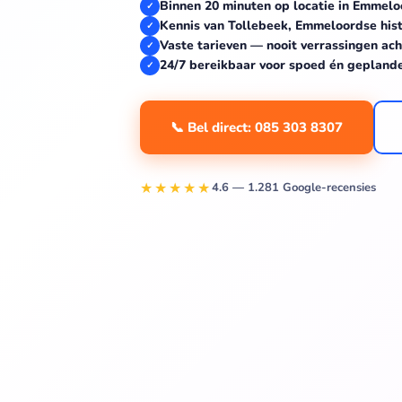
Binnen 20 minuten op locatie in Emmelo
✓
Kennis van Tollebeek, Emmeloordse his
✓
Vaste tarieven — nooit verrassingen ach
✓
24/7 bereikbaar voor spoed én gepland
✓
📞 Bel direct: 085 303 8307
★★★★★
4.6 — 1.281 Google-recensies