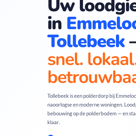
Uw loodgie
in
Emmelo
Tollebeek
snel. lokaal
betrouwbaa
Tollebeek is een polderdorp bij Emmel
naoorlogse en moderne woningen. Loodg
bebouwing op de polderbodem — en staa
klaar.