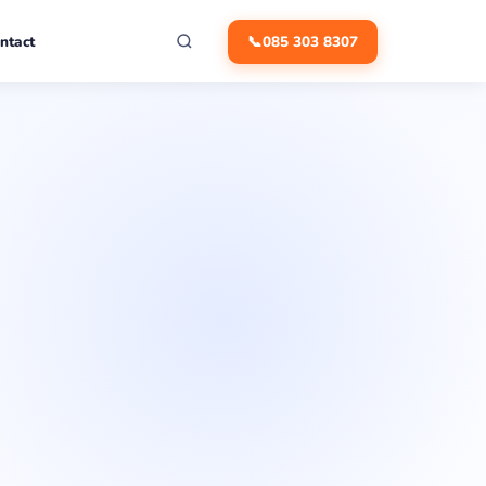
ntact
📞
085 303 8307