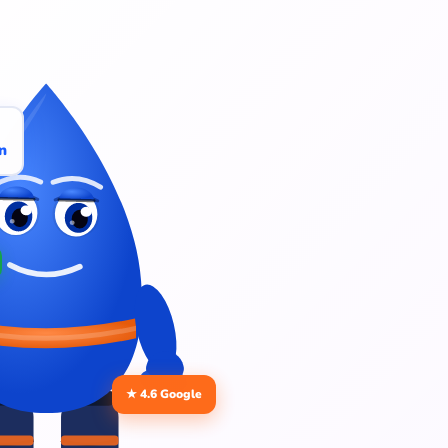
n
★ 4.6 Google