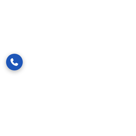
Van spoedreparaties tot preventief onderhoud —
gecertificeerde vakmensen die uw probleem snel, netjes en
transparant oplossen.