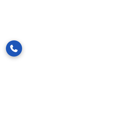
Van spoedreparaties tot preventief onderhoud —
gecertificeerde vakmensen die uw probleem snel, netjes en
transparant oplossen.
24/7 bereikbaar