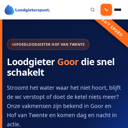
Ga
📞
naar
de
24/7 SPOED
inhoud
SPOEDLOODGIETER HOF VAN TWENTE
Loodgieter
Goor
die snel
schakelt
Stroomt het water waar het niet hoort, blijft
de wc verstopt of doet de ketel niets meer?
Onze vakmensen zijn bekend in Goor en
Hof van Twente en komen dag en nacht in
actie.