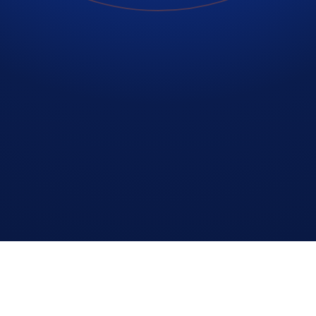
24/7
±30 min
1 jaar