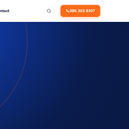
ntact
📞
085 303 8307