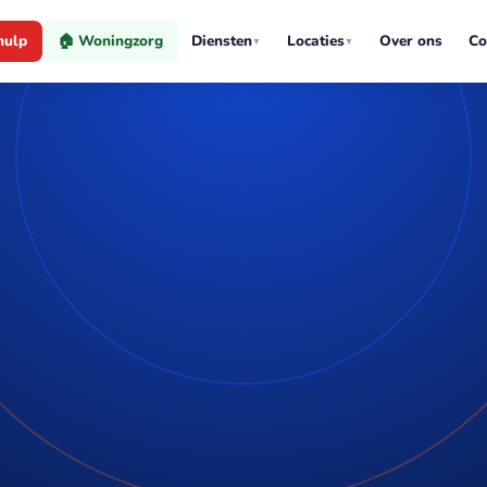
hulp
🏠 Woningzorg
Diensten
Locaties
Over ons
Co
▼
▼