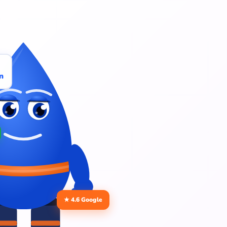
n
★ 4.6 Google