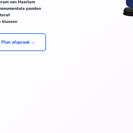
ntrum van Haarlem
& monumentale panden
teraf
e klussen
Plan afspraak →