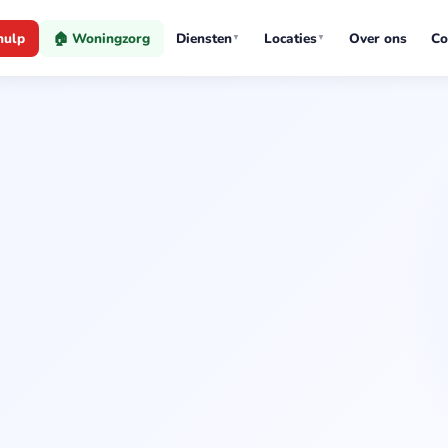
hulp
🏠 Woningzorg
Diensten
Locaties
Over ons
Co
▼
▼