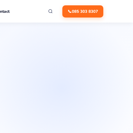
ntact
📞
085 303 8307