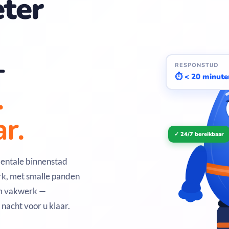
ter
—
RESPONSTIJD
⏱ < 20 minute
.
r.
✓ 24/7 bereikbaar
entale binnenstad
rk, met smalle panden
om vakwerk —
 nacht voor u klaar.