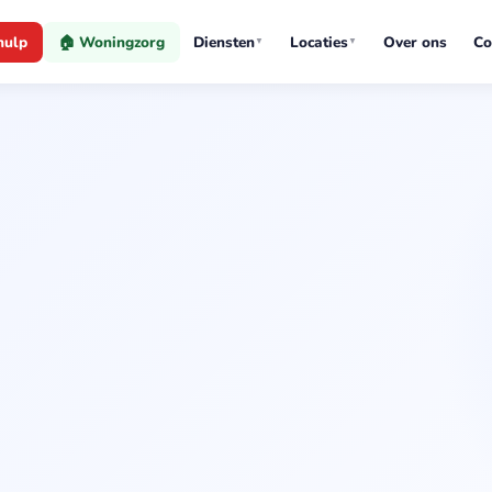
hulp
🏠 Woningzorg
Diensten
Locaties
Over ons
Co
▼
▼