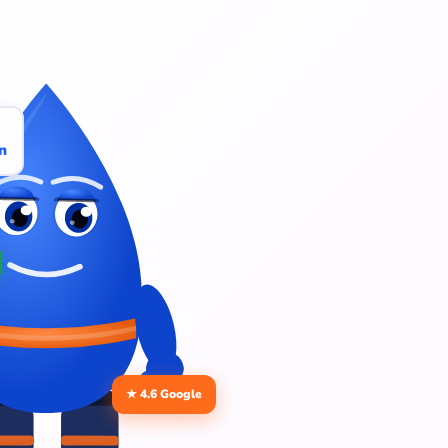
n
★ 4.6 Google