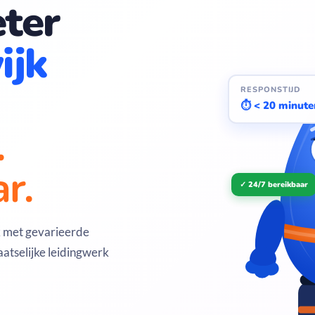
ter
ijk
RESPONSTIJD
⏱ < 20 minute
.
r.
✓ 24/7 bereikbaar
k met gevarieerde
atselijke leidingwerk