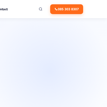
ntact
📞
085 303 8307