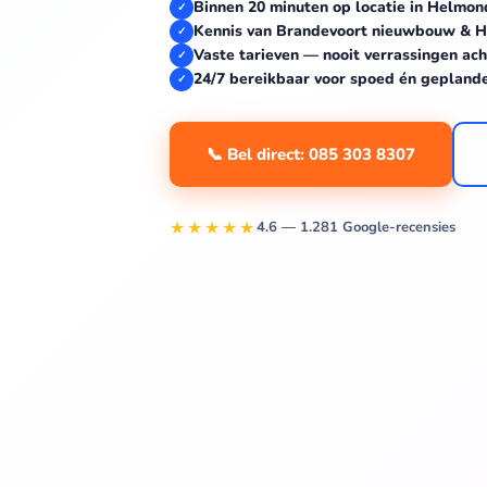
Binnen 20 minuten op locatie in Helmon
✓
Kennis van Brandevoort nieuwbouw & He
✓
Vaste tarieven — nooit verrassingen ach
✓
24/7 bereikbaar voor spoed én gepland
✓
📞 Bel direct: 085 303 8307
★★★★★
4.6 — 1.281 Google-recensies