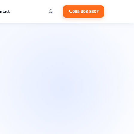
ntact
📞
085 303 8307