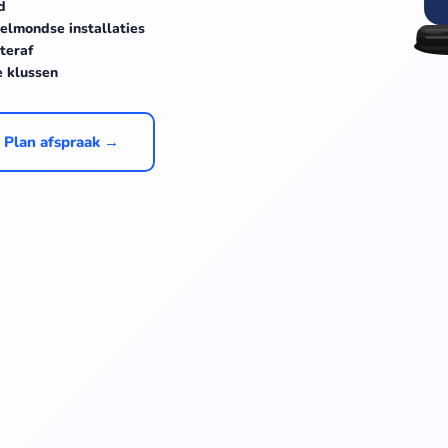
d
lmondse installaties
teraf
e klussen
Plan afspraak →