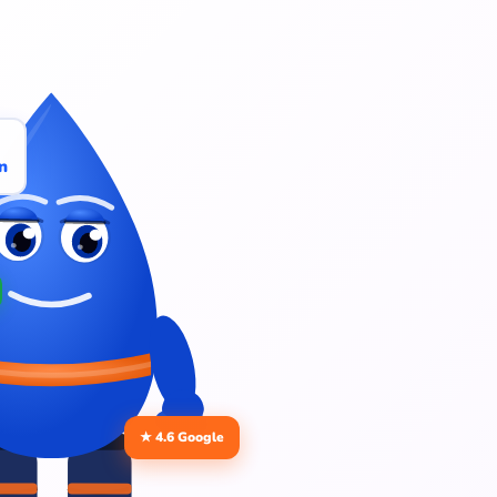
n
★ 4.6 Google