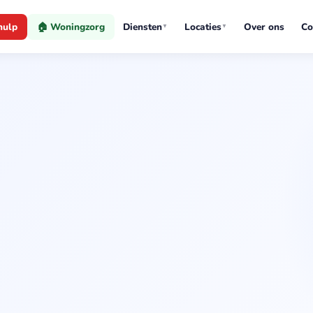
hulp
🏠 Woningzorg
Diensten
Locaties
Over ons
Co
▼
▼