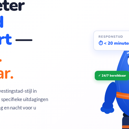
ter
d
rt
—
RESPONSTIJD
⏱ < 20 minute
.
r.
✓ 24/7 bereikbaar
tingstad-stijl in
specifieke uitdagingen
g en nacht voor u