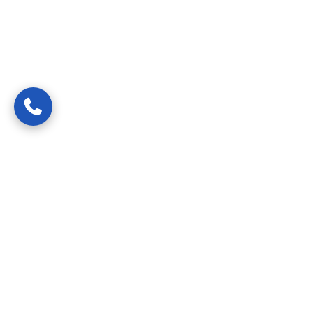
Van spoedreparaties tot preventief onderhoud —
gecertificeerde vakmensen die uw probleem snel, netjes en
transparant oplossen.
24/7 bereikbaar