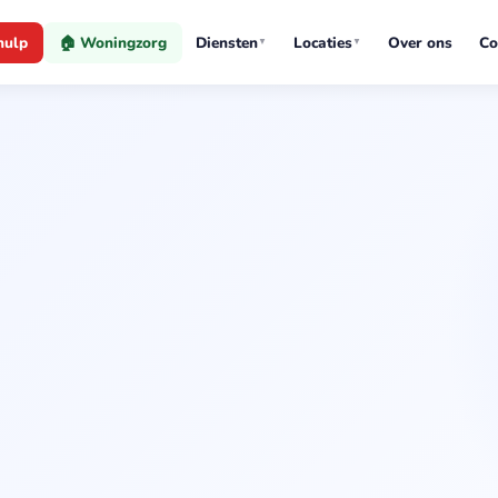
hulp
🏠 Woningzorg
Diensten
Locaties
Over ons
Co
▼
▼