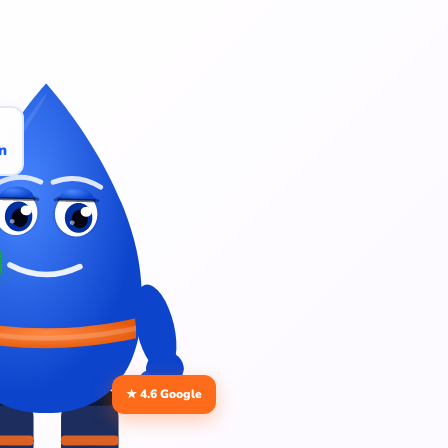
n
★ 4.6 Google