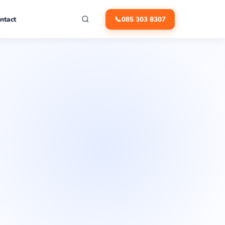
ntact
📞
085 303 8307