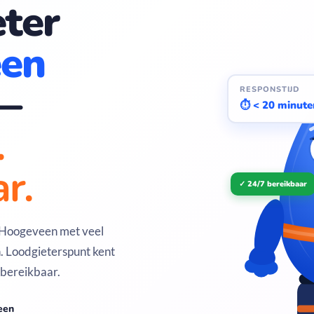
ter
en
—
RESPONSTIJD
⏱ < 20 minute
.
r.
✓ 24/7 bereikbaar
n Hoogeveen met veel
 Loodgieterspunt kent
 bereikbaar.
een