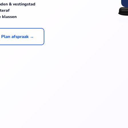
nden & vestingstad
teraf
e klussen
Plan afspraak →