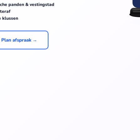
ische panden & vestingstad
teraf
e klussen
Plan afspraak →