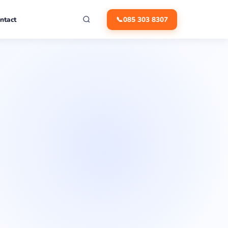
ntact
📞
085 303 8307