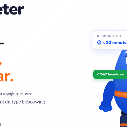
ter
—
RESPONSTIJD
⏱ < 20 minute
.
r.
✓ 24/7 bereikbaar
oonwijk met veel
nt dit type bebouwing
d