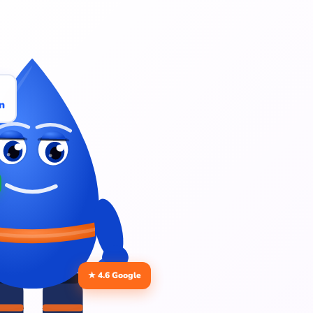
n
★ 4.6 Google