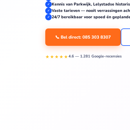
Kennis van Parkwijk, Lelystadse histor
✓
Vaste tarieven — nooit verrassingen ach
✓
24/7 bereikbaar voor spoed én gepland
✓
📞 Bel direct: 085 303 8307
★★★★★
4.6 — 1.281 Google-recensies