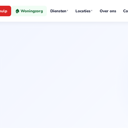
hulp
🏠 Woningzorg
Diensten
Locaties
Over ons
Co
▼
▼