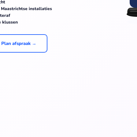
cht
aastrichtse installaties
teraf
e klussen
Plan afspraak →