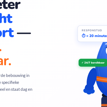
ter
ht
rt
—
RESPONSTIJD
⏱ < 20 minute
.
r.
✓ 24/7 bereikbaar
rde bebouwing in
 specifieke
eel en staat dag en