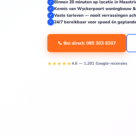
Binnen 20 minuten op locatie in Maastri
✓
Kennis van Wyckerpoort woningbouw & M
✓
Vaste tarieven — nooit verrassingen ach
✓
24/7 bereikbaar voor spoed én gepland
✓
📞 Bel direct: 085 303 8307
★★★★★
4.6 — 1.281 Google-recensies