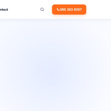
ntact
📞
085 303 8307