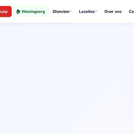
hulp
🏠 Woningzorg
Diensten
Locaties
Over ons
Co
▼
▼