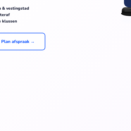
n & vestingstad
teraf
e klussen
Plan afspraak →