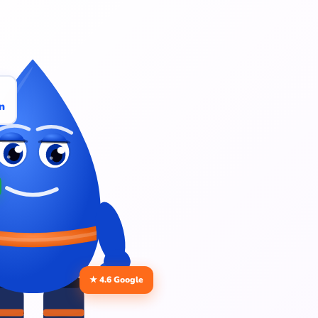
n
★ 4.6 Google