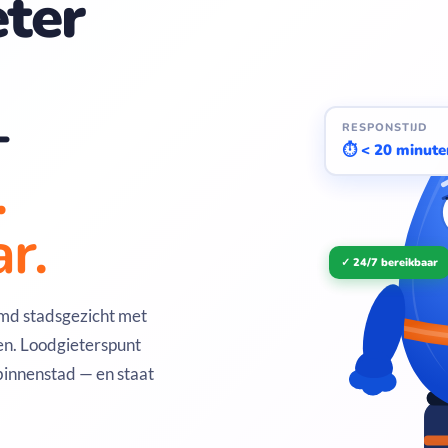
ter
—
RESPONSTIJD
⏱ < 20 minute
.
r.
✓ 24/7 bereikbaar
md stadsgezicht met
n. Loodgieterspunt
 binnenstad — en staat