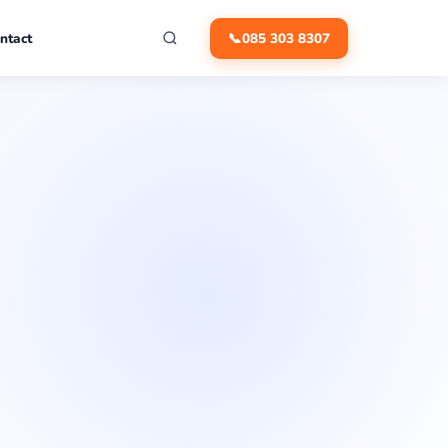
ntact
📞
085 303 8307