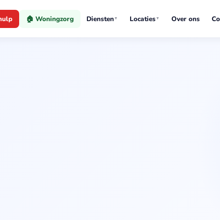
hulp
🏠 Woningzorg
Diensten
Locaties
Over ons
Co
▼
▼