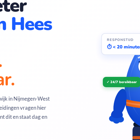
ter
n Hees
RESPONSTIJD
⏱ < 20 minute
.
r.
✓ 24/7 bereikbaar
 wijk in Nijmegen-West
eidingen vragen hier
 dit en staat dag en