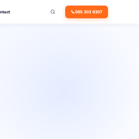
ntact
📞
085 303 8307