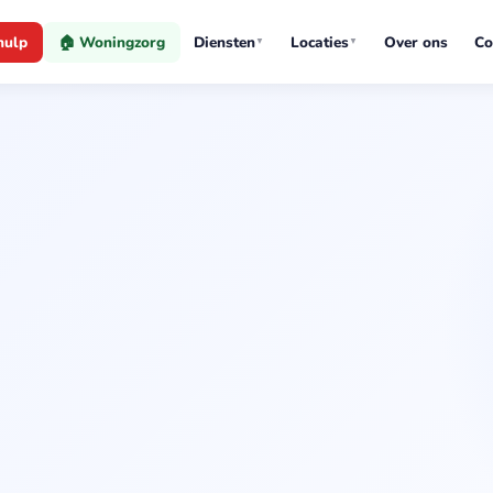
hulp
🏠 Woningzorg
Diensten
Locaties
Over ons
Co
▼
▼