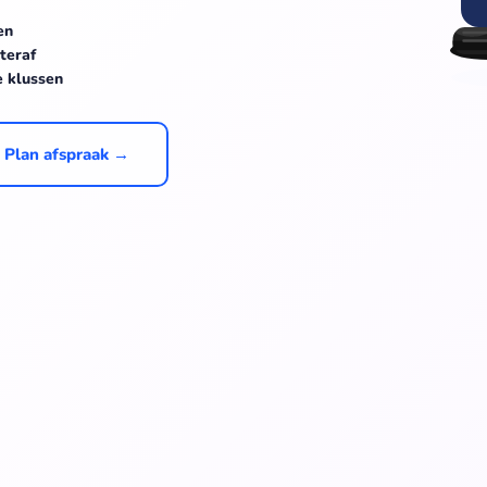
en
teraf
e klussen
Plan afspraak →