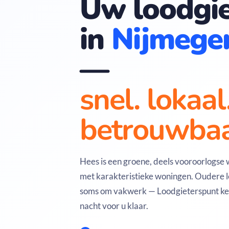
Uw loodgie
in
Nijmege
—
snel. lokaal
betrouwbaa
Hees is een groene, deels vooroorlogse
met karakteristieke woningen. Oudere l
soms om vakwerk — Loodgieterspunt kent
nacht voor u klaar.