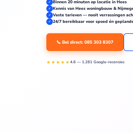
Binnen 20 minuten op locatie in Hees
✓
Kennis van Hees woningbouw & Nijmeg
✓
Vaste tarieven — nooit verrassingen ach
✓
24/7 bereikbaar voor spoed én gepland
✓
📞 Bel direct: 085 303 8307
★★★★★
4.6 — 1.281 Google-recensies