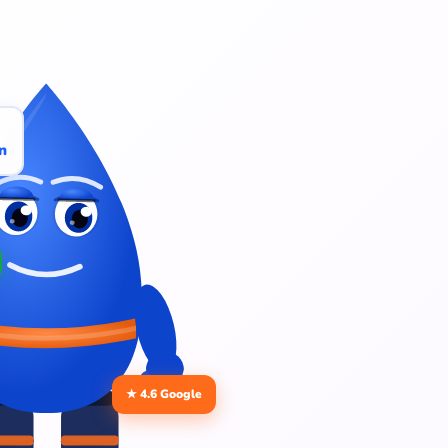
n
★ 4.6 Google