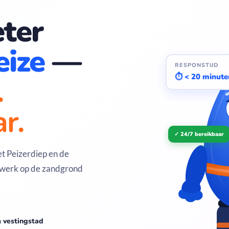
ter
eize
—
RESPONSTIJD
.
⏱ < 20 minute
r.
✓ 24/7 bereikbaar
het Peizerdiep en de
ngwerk op de zandgrond
& vestingstad