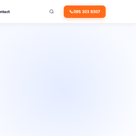
ntact
📞
085 303 8307