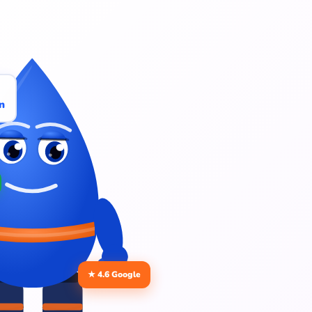
n
★ 4.6 Google