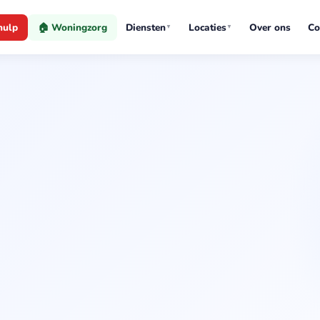
hulp
🏠 Woningzorg
Diensten
Locaties
Over ons
Co
▼
▼