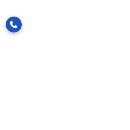
Van spoedreparaties tot preventief onderhoud —
gecertificeerde vakmensen die uw probleem snel, netjes en
transparant oplossen.
24/7 bereikbaar
Diensten