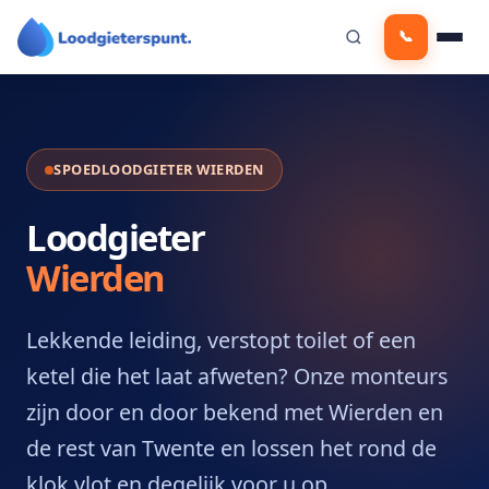
Ga
📞
naar
de
inhoud
SPOEDLOODGIETER WIERDEN
Loodgieter
Wierden
Lekkende leiding, verstopt toilet of een
ketel die het laat afweten? Onze monteurs
zijn door en door bekend met Wierden en
de rest van Twente en lossen het rond de
klok vlot en degelijk voor u op.