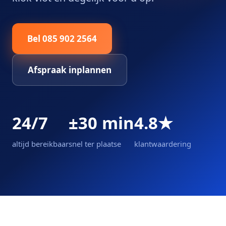
Bel 085 902 2564
Afspraak inplannen
24/7
±30 min
4.8★
altijd bereikbaar
snel ter plaatse
klantwaardering