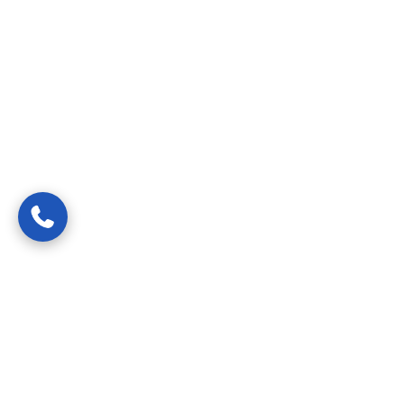
Van spoedreparaties tot preventief onderhoud —
gecertificeerde vakmensen die uw probleem snel, netjes en