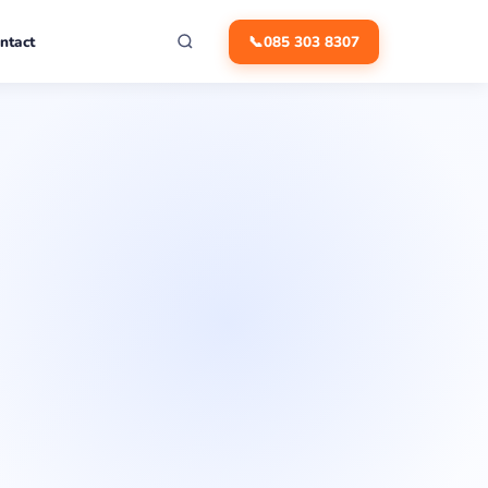
ntact
📞
085 303 8307