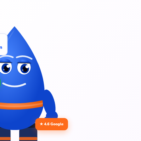
n
★ 4.6 Google