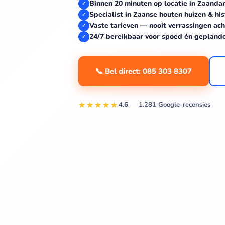
Binnen 20 minuten op locatie in Zaand
✓
Specialist in Zaanse houten huizen & hi
✓
Vaste tarieven — nooit verrassingen ach
✓
24/7 bereikbaar voor spoed én gepland
✓
📞 Bel direct: 085 303 8307
★★★★★
4.6 — 1.281 Google-recensies