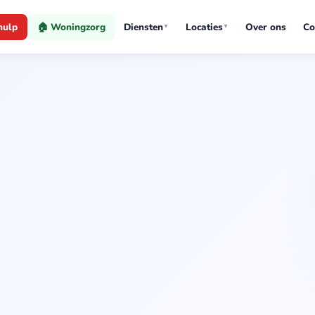
hulp
🏠 Woningzorg
Diensten
Locaties
Over ons
Co
▼
▼