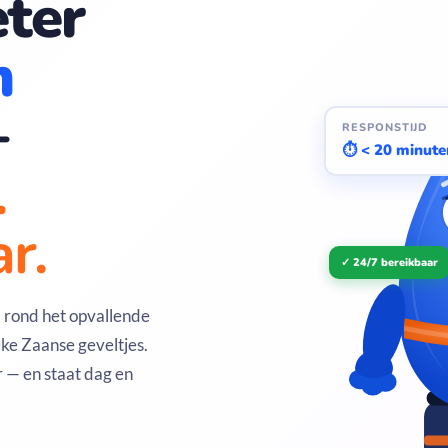
ter
m
—
RESPONSTIJD
⏱ < 20 minute
.
r.
✓ 24/7 bereikbaar
 rond het opvallende
eke Zaanse geveltjes.
 — en staat dag en