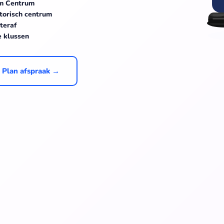
am Centrum
storisch centrum
teraf
e klussen
Plan afspraak →