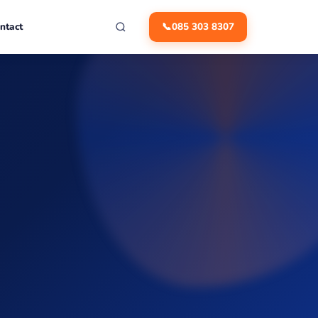
ntact
📞
085 303 8307