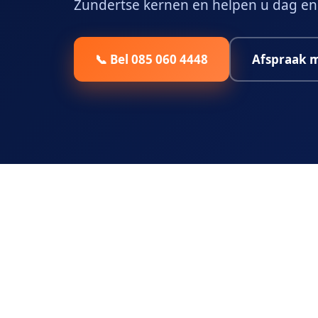
Zundertse kernen en helpen u dag en
📞 Bel 085 060 4448
Afspraak 