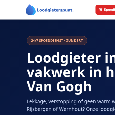
Ga
🚨 Spoed
naar
de
inhoud
24/7 SPOEDDIENST · ZUNDERT
Loodgieter i
vakwerk in h
Van Gogh
Lekkage, verstopping of geen warm w
Rijsbergen of Wernhout? Onze loodgi