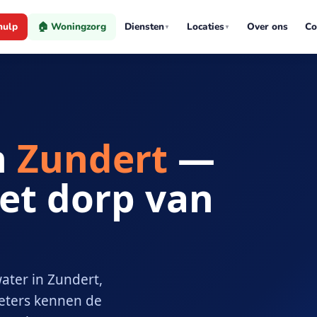
hulp
🏠 Woningzorg
Diensten
Locaties
Over ons
Co
▼
▼
n
Zundert
—
et dorp van
ater in Zundert,
eters kennen de