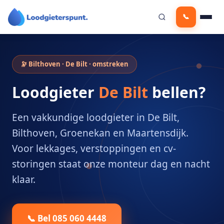
Ga
📞
naar
de
inhoud
🔭 Bilthoven · De Bilt · omstreken
Loodgieter
De Bilt
bellen?
Een vakkundige loodgieter in De Bilt,
Bilthoven, Groenekan en Maartensdijk.
Voor lekkages, verstoppingen en cv-
storingen staat onze monteur dag en nacht
klaar.
📞 Bel 085 060 4448