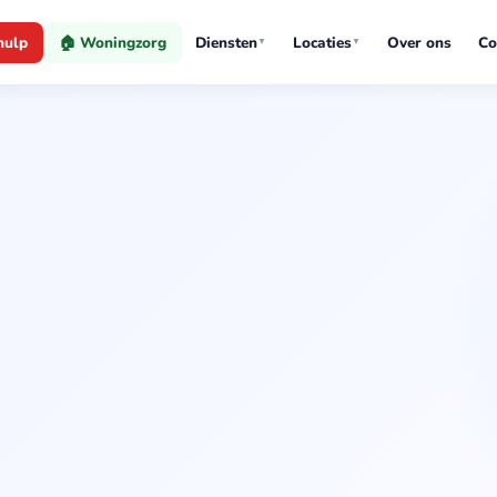
hulp
🏠 Woningzorg
Diensten
Locaties
Over ons
Co
▼
▼