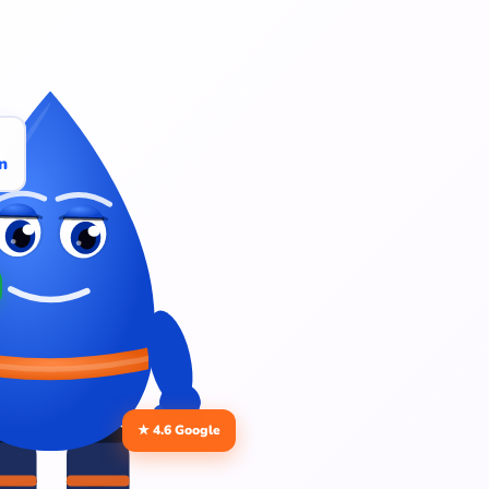
n
★ 4.6 Google