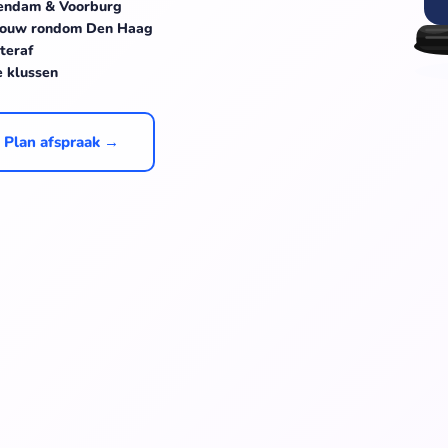
chendam & Voorburg
gbouw rondom Den Haag
teraf
e klussen
Plan afspraak →