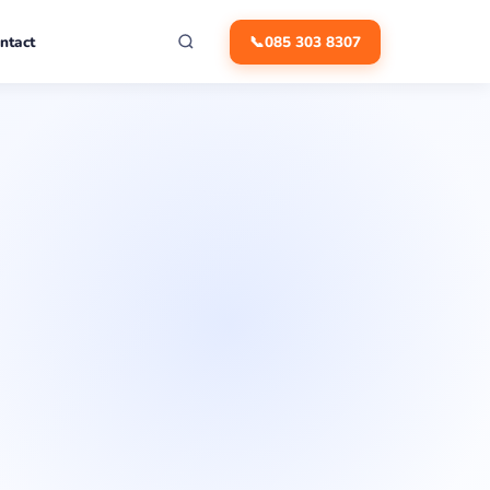
ntact
📞
085 303 8307