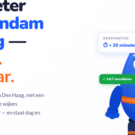
ter
endam
g
—
RESPONSTIJD
⏱ < 20 minute
.
r.
✓ 24/7 bereikbaar
 Den Haag, met een
e wijken.
 — en staat dag en