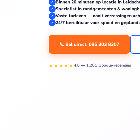
Binnen 20 minuten op locatie in Leids
✓
Specialist in randgemeenten & wonin
✓
Vaste tarieven — nooit verrassingen ach
✓
24/7 bereikbaar voor spoed én gepland
✓
📞 Bel direct: 085 303 8307
★★★★★
4.6 — 1.281 Google-recensies