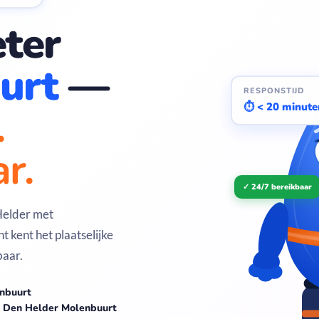
ter
urt
—
RESPONSTIJD
.
⏱ < 20 minute
r.
✓ 24/7 bereikbaar
Helder met
 kent het plaatselijke
baar.
enbuurt
in Den Helder Molenbuurt