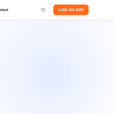
ntact
📞
085 303 8307