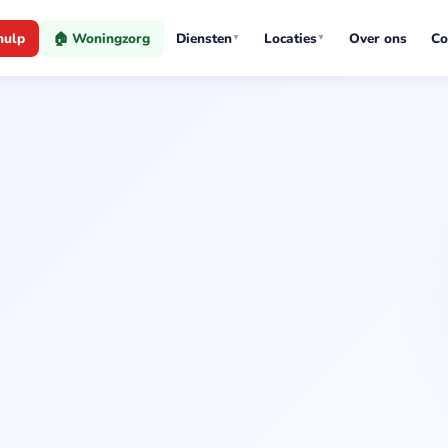
hulp
🏠 Woningzorg
Diensten
Locaties
Over ons
Co
▼
▼