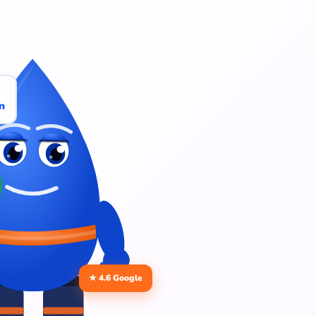
n
★ 4.6 Google