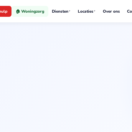
hulp
🏠 Woningzorg
Diensten
Locaties
Over ons
Co
▼
▼