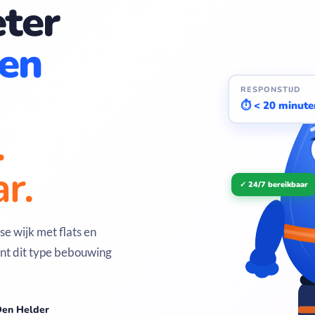
ter
en
RESPONSTIJD
⏱ < 20 minute
.
r.
✓ 24/7 bereikbaar
e wijk met flats en
nt dit type bebouwing
Den Helder