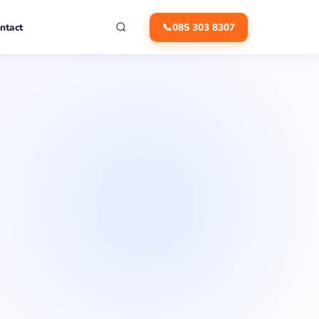
ntact
📞
085 303 8307