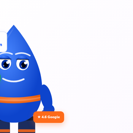
n
★ 4.6 Google