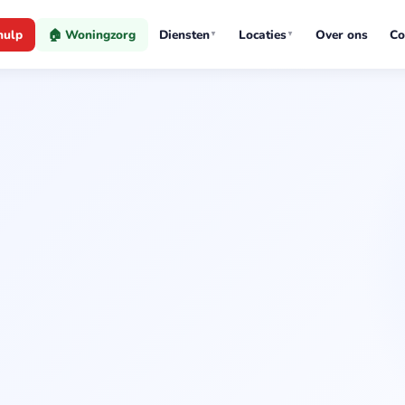
hulp
🏠 Woningzorg
Diensten
Locaties
Over ons
Co
▼
▼