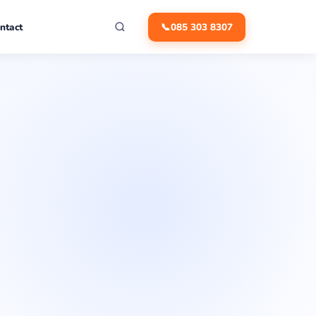
ntact
📞
085 303 8307