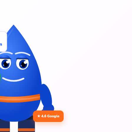
n
★ 4.6 Google