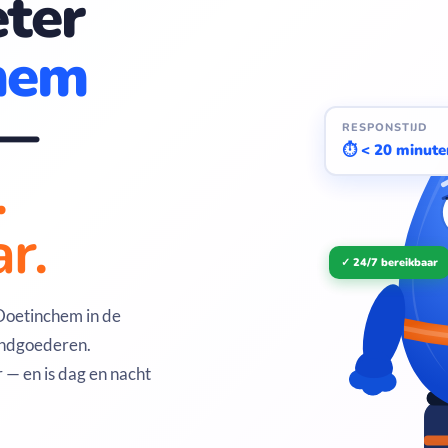
ter
hem
—
RESPONSTIJD
⏱ < 20 minute
.
r.
✓ 24/7 bereikbaar
 Doetinchem in de
andgoederen.
 — en is dag en nacht