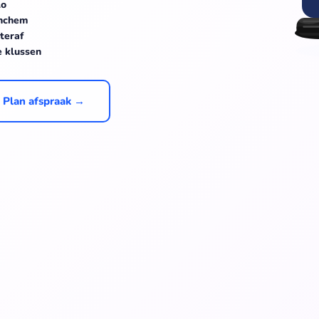
lo
inchem
teraf
e klussen
Plan afspraak →