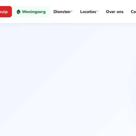
hulp
🏠 Woningzorg
Diensten
Locaties
Over ons
Co
▼
▼