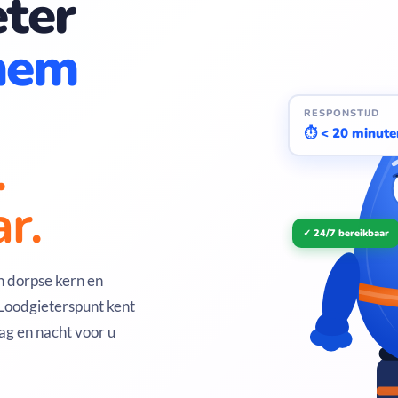
ter
hem
RESPONSTIJD
⏱ < 20 minute
.
r.
✓ 24/7 bereikbaar
n dorpse kern en
Loodgieterspunt kent
dag en nacht voor u