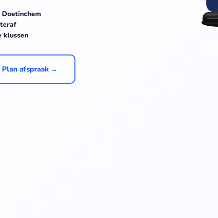
e Doetinchem
teraf
e klussen
Plan afspraak →