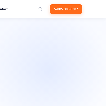
ntact
📞
085 303 8307