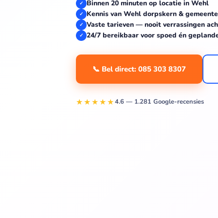
Binnen 20 minuten op locatie in Wehl
✓
Kennis van Wehl dorpskern & gemeent
✓
Vaste tarieven — nooit verrassingen ach
✓
24/7 bereikbaar voor spoed én gepland
✓
📞 Bel direct: 085 303 8307
★★★★★
4.6 — 1.281 Google-recensies