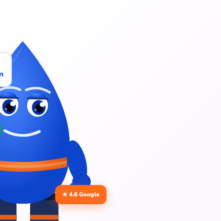
n
★ 4.6 Google