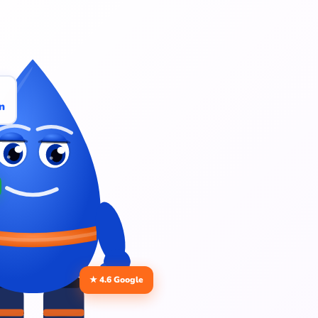
n
★ 4.6 Google