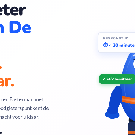
ter
n De
RESPONSTIJD
⏱ < 20 minute
.
r.
✓ 24/7 bereikbaar
en en Eastermar, met
odgieterspunt kent de
nacht voor u klaar.
en