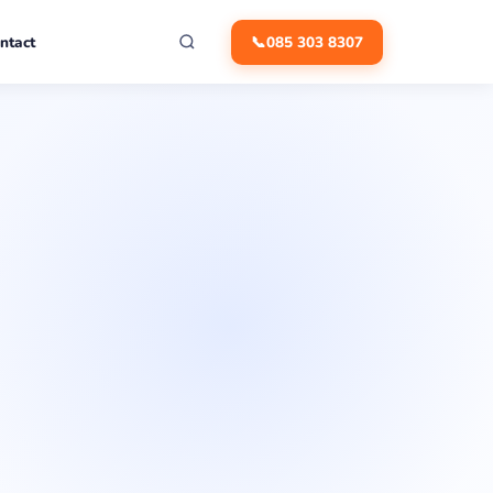
ntact
📞
085 303 8307