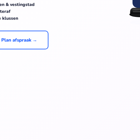
en & vestingstad
teraf
e klussen
Plan afspraak →