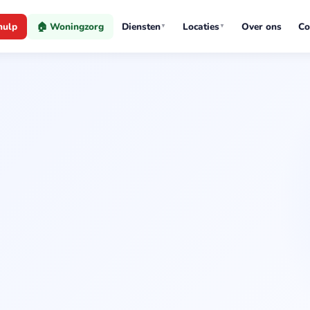
hulp
🏠 Woningzorg
Diensten
Locaties
Over ons
Co
▼
▼