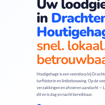
Uw loodgie
in
Drachte
Houtigeha
snel. lokaal
betrouwbaa
Houtigehage is een veendorp bij Drachte
turfhistorie en lintbebouwing. Op de v
verzakkingen en afvoeren aandacht — L
dit en is dag en nacht bereikbaar.