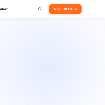
ntact
📞
085 303 8307