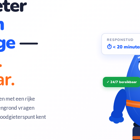
ter
n
ge
—
RESPONSTIJD
⏱ < 20 minute
.
r.
✓ 24/7 bereikbaar
n met een rijke
eengrond vragen
oodgieterspunt kent