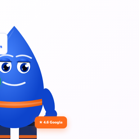
n
★ 4.6 Google