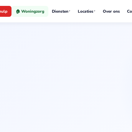
hulp
🏠 Woningzorg
Diensten
Locaties
Over ons
Co
▼
▼