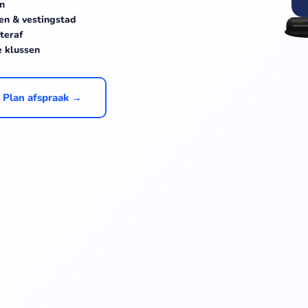
en
en & vestingstad
teraf
e klussen
Plan afspraak →