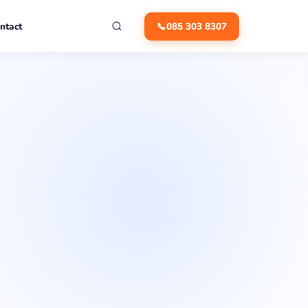
ntact
📞
085 303 8307