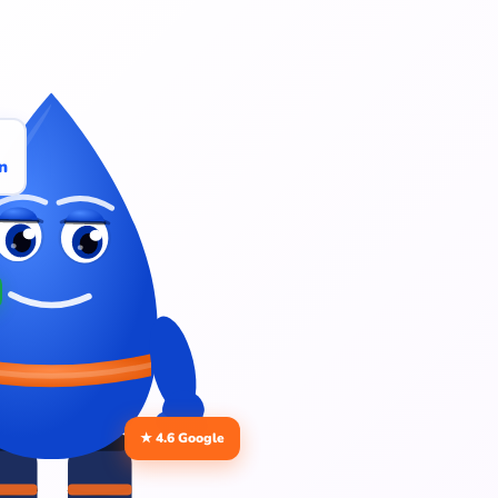
n
★ 4.6 Google