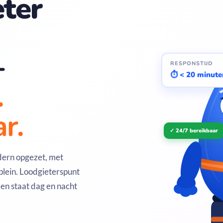
ter
—
RESPONSTIJD
⏱ < 20 minute
.
r.
✓ 24/7 bereikbaar
dern opgezet, met
lein. Loodgieterspunt
 en staat dag en nacht