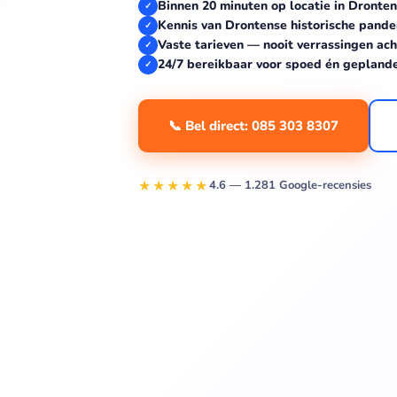
Binnen 20 minuten op locatie in Dronten
✓
Kennis van Drontense historische pande
✓
Vaste tarieven — nooit verrassingen ach
✓
24/7 bereikbaar voor spoed én gepland
✓
📞 Bel direct: 085 303 8307
★★★★★
4.6 — 1.281 Google-recensies