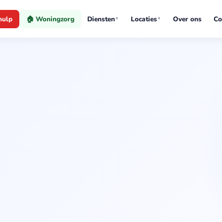
hulp
🏠 Woningzorg
Diensten
Locaties
Over ons
Co
▼
▼