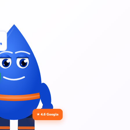
n
★ 4.6 Google