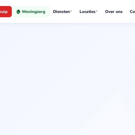
hulp
🏠 Woningzorg
Diensten
Locaties
Over ons
Co
▼
▼