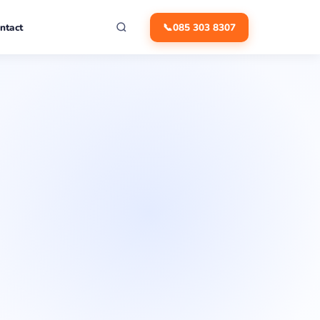
ntact
📞
085 303 8307